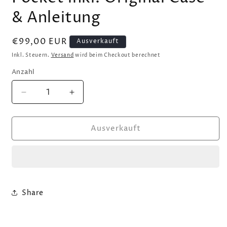
& Anleitung
Normaler
€99,00 EUR
Ausverkauft
Preis
Inkl. Steuern.
Versand
wird beim Checkout berechnet
Anzahl
Verringere
Erhöhe
die
die
Menge
Menge
Ausverkauft
für
für
Nintendo
Nintendo
Game
Game
Boy
Boy
Pocket
Pocket
inkl.
inkl.
Original
Original
Share
Case
Case
&amp;
&amp;
Anleitung
Anleitung