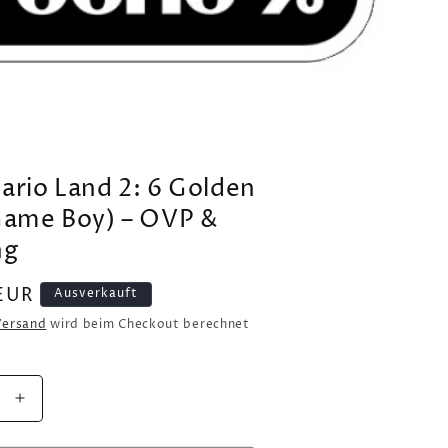
ario Land 2: 6 Golden
Game Boy) – OVP &
ng
EUR
Ausverkauft
Versand
wird beim Checkout berechnet
e
Erhöhe
die