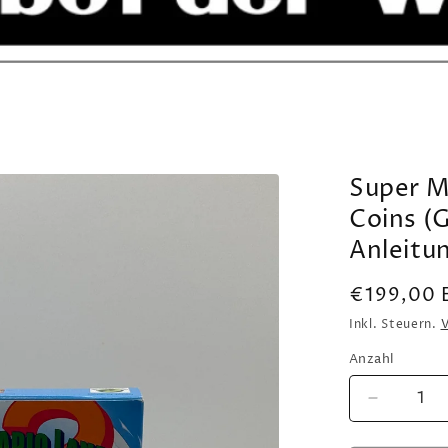
Super M
Coins (
Anleitu
Normaler
€199,00 
Preis
Inkl. Steuern.
Anzahl
Verringer
die